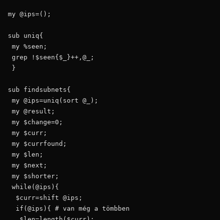
my @ips=();

sub uniq{

 my %seen;

 grep !$seen{$_}++,@_;

 }

sub findsubnets{

 my @ips=uniq(sort @_);

 my @result;

 my $change=0;

 my $curr;

 my $currfound;

 my $len;

 my $next;

 my $shorter;

 while(@ips){

  $curr=shift @ips;

  if(@ips){ # van még a tömbben

   $len=length($curr);
