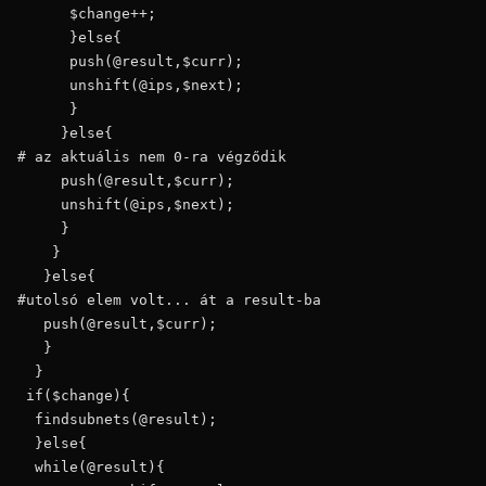
      $change++;

      }else{

      push(@result,$curr);

      unshift(@ips,$next);

      }

     }else{

# az aktuális nem 0-ra végződik

     push(@result,$curr);

     unshift(@ips,$next);

     }

    }

   }else{

#utolsó elem volt... át a result-ba

   push(@result,$curr);

   }

  }

 if($change){

  findsubnets(@result);

  }else{

  while(@result){
