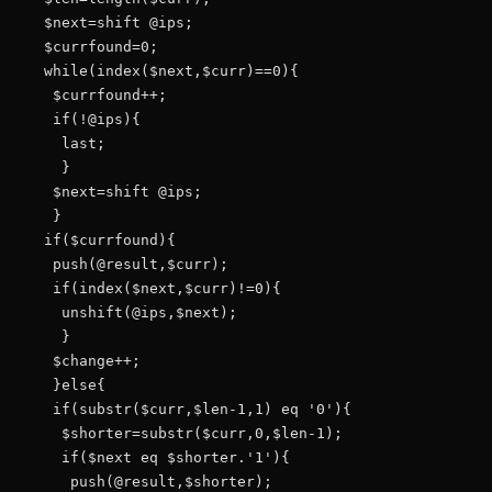
   $next=shift @ips;

   $currfound=0;

   while(index($next,$curr)==0){

    $currfound++;

    if(!@ips){

     last;

     }

    $next=shift @ips;

    }

   if($currfound){

    push(@result,$curr);

    if(index($next,$curr)!=0){

     unshift(@ips,$next);

     }

    $change++;

    }else{

    if(substr($curr,$len-1,1) eq '0'){

     $shorter=substr($curr,0,$len-1);

     if($next eq $shorter.'1'){

      push(@result,$shorter);
