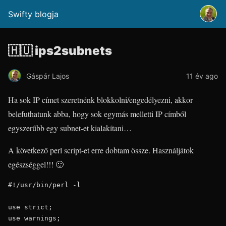
Swifty blogja
🇭🇺 ips2subnets
Gáspár Lajos
11 év ago
Ha sok IP címet szeretnénk blokkolni/engedélyezni, akkor
belefuthatunk abba, hogy sok egymás melletti IP címből
egyszerűbb egy subnet-et kialakítani…
A következő perl script-et erre dobtam össze. Használjátok
egészséggel!!! 🙂
#!/usr/bin/perl -l

use strict;

use warnings;
