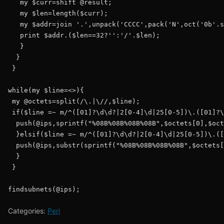
   my $curr=shift @result;

   my $len=length($curr);

   my $addr=join '.',unpack('CCCC',pack('N',oct('0b'.s
   print $addr.($len==32?'':'/'.$len);

   }

  }

 }

while(my $line=<>){

 my @octets=split(/\.|\//,$line);

 if($line =~ m/^([01]?\d\d?|2[0-4]\d|25[0-5])\.([01]?\
  push(@ips,sprintf("%08B%08B%08B%08B",$octets[0],$oct
  }elsif($line =~ m/^([01]?\d\d?|2[0-4]\d|25[0-5])\.([
  push(@ips,substr(sprintf("%08B%08B%08B%08B",$octets[
  }

 }

findsubnets(@ips);
Categories:
Perl